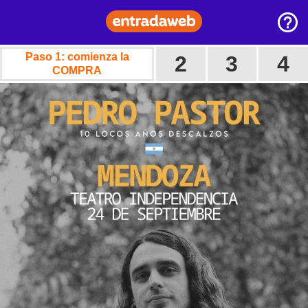
Paso 1: comienza la
2
3
4
COMPRA